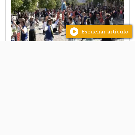
Escuchar artículo
Entre las actividades programadas del
cierre del mes aniversario de la ciudad,
este viernes 31 a partir de las 10 horas en
la Plaza Libertad, se realizará la muestra
artística "Santiago Baila: Academias", con
la presentación de más de 50 academias
de danza locales.