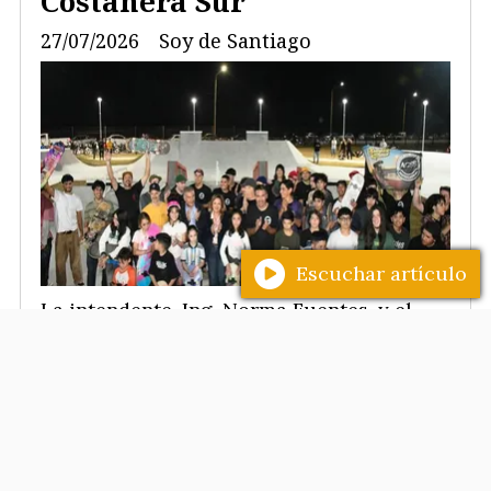
Costanera Sur
27/07/2026
Soy de Santiago
Escuchar artículo
La intendente, Ing. Norma Fuentes, y el
secretario de Coordinación de Gabinete,
Ing. Mario Benavente, habilitaron el
Complejo Juan Felipe Ibarra que cuenta
con el Skatepark Pablo Gómez y la cancha
de hockey sobre patines en la zona sureste
de la ciudad.