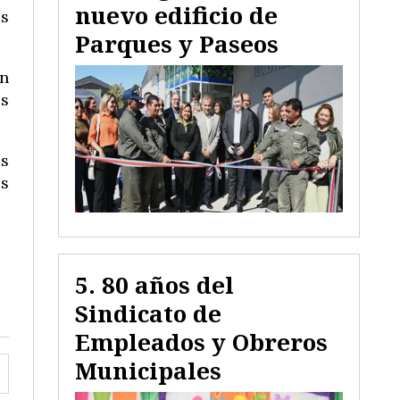
nuevo edificio de
es
Parques y Paseos
on
os
as
as
80 años del
Sindicato de
Empleados y Obreros
Municipales