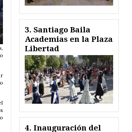
Santiago Baila
Academias en la Plaza
Libertad
s,
lo
r
jo
el
es
io
Inauguración del