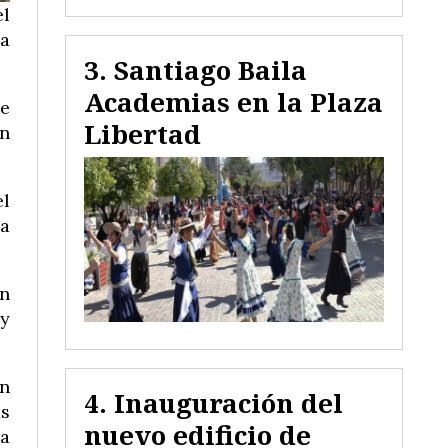
el
la
Santiago Baila
Academias en la Plaza
de
Libertad
an
el
da
en
 y
on
Inauguración del
ás
nuevo edificio de
ra