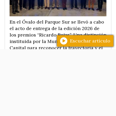
En el Óvalo del Parque Sur se llevó a cabo
el acto de entrega de la edición 2026 de
los premios “Ricardo Rojas”. Una distinción
Escuchar artículo
instituida por la Municipalidad de la
Capital para reconocer la trayectoria y el
valioso aporte de ciudadanos que han
contribuido al desarrollo cultural,
educativo y social de Santiago del Estero.
SANTIAGO CIUDAD
Inauguración del nuevo
edificio de Parques y Paseos