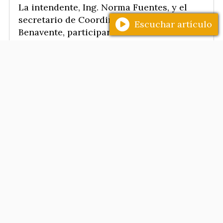
La intendente, Ing. Norma Fuentes, y el
secretario de Coordinación, Ing. Mario
Escuchar artículo
Benavente, participaron del acto
conmemorativo por el 80° aniversario del
Sindicato de Empleados y Obreros
Municipales, donde destacaron el
compromiso de la institución y su aporte
al fortalecimiento de la comunidad
municipal.
SANTIAGO CIUDAD
Santiago Baila Academias
en la Plaza Libertad
31/07/2026
Soy de Santiago