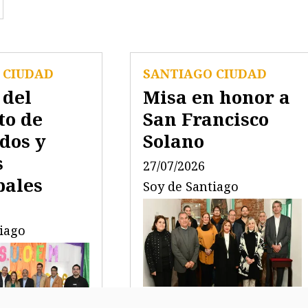
 CIUDAD
SANTIAGO CIUDAD
 del
Misa en honor a
to de
San Francisco
dos y
Solano
s
27/07/2026
pales
Soy de Santiago
tiago
La intendente, Ing. Norma