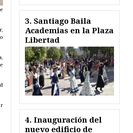
ue
Santiago Baila
Academias en la Plaza
r,
to
Libertad
a,
ge
ad
ar
Inauguración del
nuevo edificio de