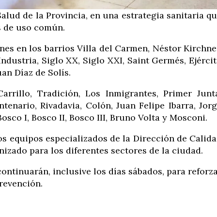
alud de la Provincia, en una estrategia sanitaria q
s de uso común.
es en los barrios Villa del Carmen, Néstor Kirchne
Industria, Siglo XX, Siglo XXI, Saint Germés, Ejérci
an Díaz de Solís.
rillo, Tradición, Los Inmigrantes, Primer Junt
tenario, Rivadavia, Colón, Juan Felipe Ibarra, Jor
sco I, Bosco II, Bosco III, Bruno Volta y Mosconi.
los equipos especializados de la Dirección de Calid
zado para los diferentes sectores de la ciudad.
continuarán, inclusive los días sábados, para reforz
revención.